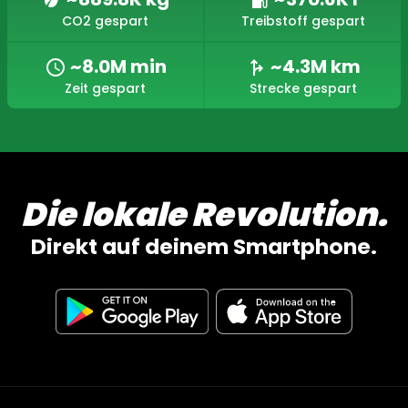
eco
local_gas_station
CO2 gespart
Treibstoff gespart
~8.0M min
~4.3M km
schedule
fork_right
Zeit gespart
Strecke gespart
Die lokale Revolution.
Direkt auf deinem Smartphone.