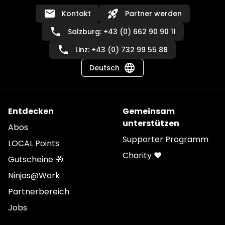
email
rocket_launch
Kontakt
Partner werden
phone
Salzburg: +43 (0) 662 90 90 11
phone
Linz: +43 (0) 732 99 55 88
language
Deutsch
Entdecken
Gemeinsam
unterstützen
Abos
Supporter Programm
LOCAL Points
Charity ❤️
Gutscheine 🎁
Ninjas@Work
Partnerbereich
Jobs