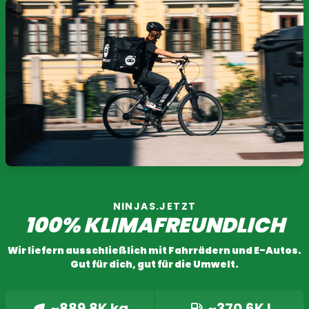
NINJAS.JETZT
100% KLIMAFREUNDLICH
Wir liefern ausschließlich mit Fahrrädern und E-Autos.
Gut für dich, gut für die Umwelt.
~889.8K kg
~370.6K l