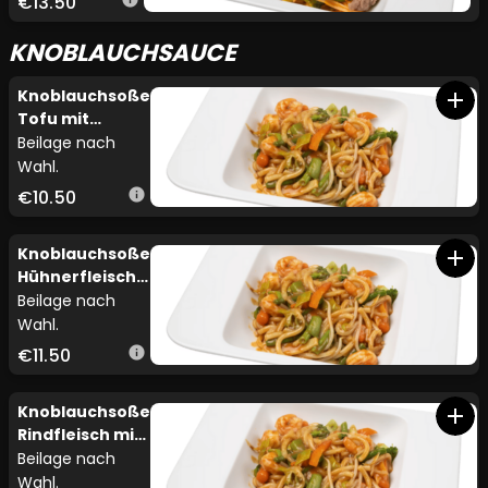
€13.50
KNOBLAUCHSAUCE
Knoblauchsoße
add
Tofu mit
Gemüse
Beilage nach
Wahl.
€10.50
info
Knoblauchsoße
add
Hühnerfleisch
mit Gemüse
Beilage nach
Wahl.
€11.50
info
Knoblauchsoße
add
Rindfleisch mit
Gemüse
Beilage nach
Wahl.