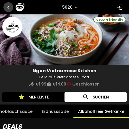
chevron_left
login
5020
expand_more
VEGAN friendly
Ngon Vietnamese Kitchen
Delicious Vietnamese Food.
€1.99
€14.00
Geschlossen
directions_bike
local_mall
history
star
search
MERKLISTE
SUCHEN
noblauchsauce
Erdnusssoße
Alkoholfreie Getränke
DEALS