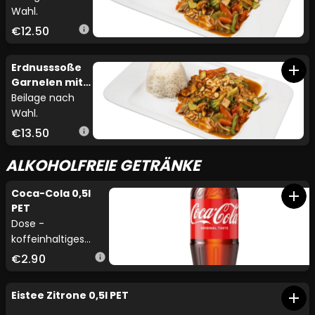
Wahl.
€12.50
info
Erdnusssoße
add
Garnelen mit
Gemüse
Beilage nach
Wahl.
€13.50
info
ALKOHOLFREIE GETRÄNKE
Coca-Cola 0,5l
add
PET
Dose -
koffeinhaltiges
Erfrischungsgetränk
€2.90
info
mit prickelnder
Kohlensäure. Ideal
Eistee Zitrone 0,5l PET
add
als Durstlöscher