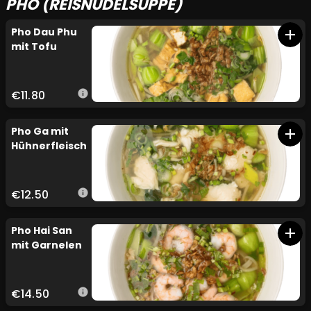
PHO (REISNUDELSUPPE)
Pho Dau Phu
add
mit Tofu
€11.80
info
Pho Ga mit
add
Hühnerfleisch
€12.50
info
Pho Hai San
add
mit Garnelen
€14.50
info