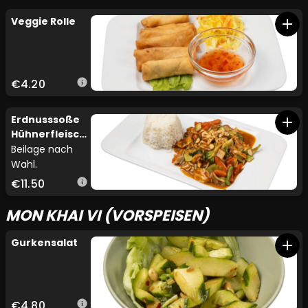
Veggie Rolle
add
€4.20
info
Erdnusssoße
add
Hühnerfleisch
mit Gemüse
Beilage nach
Wahl.
€11.50
info
MON KHAI VI (VORSPEISEN)
Gurkensalat
add
€4.80
info