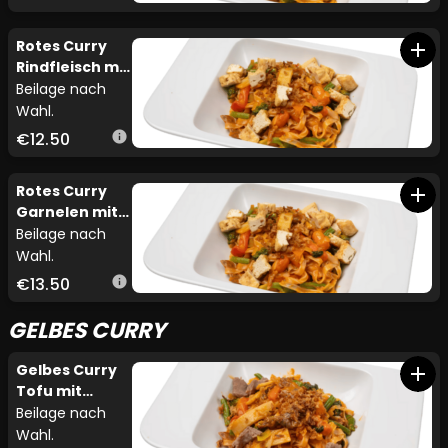
Rotes Curry
add
Rindfleisch mit
Gemüse
Beilage nach
Wahl.
€12.50
info
Rotes Curry
add
Garnelen mit
Gemüse
Beilage nach
Wahl.
€13.50
info
GELBES CURRY
Gelbes Curry
add
Tofu mit
Gemüse
Beilage nach
Wahl.