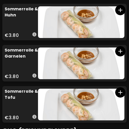
Sommerrolle &
add
Huhn
€3.80
info
Sommerrolle &
add
Garnelen
€3.80
info
Sommerrolle &
add
Tofu
€3.80
info