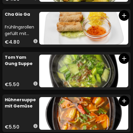
Cha Gio Ga
add
Frühlingsrollen
gefüllt mit
Hühnerfleisch.
€4.80
info
Tom Yam
add
Gung Suppe
€5.50
info
Hühnersuppe
add
mit Gemüse
€5.50
info