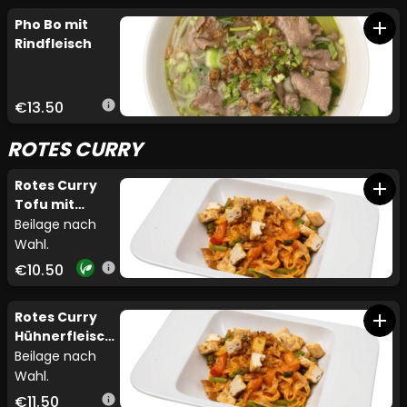
Pho Bo mit
add
Rindfleisch
€13.50
info
ROTES CURRY
Rotes Curry
add
Tofu mit
Gemüse
Beilage nach
Wahl.
€10.50
info
Rotes Curry
add
Hühnerfleisch
mit Gemüse
Beilage nach
Wahl.
€11.50
info