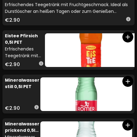
oder als Mixgetränk.
Erfrischendes Teegetränk mit Fruchtgeschmack. Ideal als
Durstlöscher an heißen Tagen oder zum Genießen
zwischendurch.
€2.90
info
Eistee Pfirsich
add
0,5l PET
Erfrischendes
Teegetränk mit
Fruchtgeschmack.
€2.90
info
Ideal als
Durstlöscher an
Mineralwasser
add
heißen Tagen
still 0,5l PET
oder zum
Genießen
zwischendurch.
€2.90
info
Mineralwasser
add
prickend 0,5l
PET