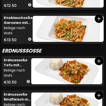
€12.50
info
Knoblauchsoße
add
Garnelen mit
Gemüse
Beilage nach
Wahl.
€13.50
info
ERDNUSSSOSSE
Erdnusssoße
add
Tofu mit
Gemüse
Beilage nach
Wahl.
€10.50
info
Erdnusssoße
add
Rindfleisch mit
Gemüse
Beilage nach