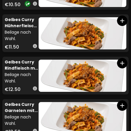
€10.50
info
Gelbes Curry
add
Hühnerfleisch
mit Gemüse
Beilage nach
Wahl.
€11.50
info
Gelbes Curry
add
Rindfleisch mit
Gemüse
Beilage nach
Wahl.
€12.50
info
Gelbes Curry
add
Garnelen mit
Gemüse
Beilage nach
Wahl.
info