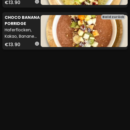
serviert mit
€13.90
info
hausgemachtem
Granola, frischen
CHOCO BANANA
Bald zurück
Früchten (vegan
PORRIDGE
möglich)
Haferflocken,
Kakao, Banane
serviert mit
€13.90
info
hausgemachtem
Granola, frischen
Früchten (vegan
möglich)