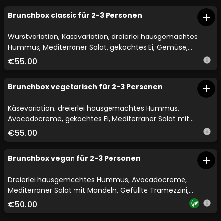
Brunchbox classic für 2-3 Personen
add
Wurstvariation, Käsevariation, dreierlei hausgemachtes
Hummus, Mediterraner Salat, gekochtes Ei, Gemüse,
Tropisches Kokosjoghurt mit hausgemachtem Granola,
€55.00
info
Obstsalat
Brunchbox vegetarisch für 2-3 Personen
add
Käsevariation, dreierlei hausgemachtes Hummus,
Avocadocreme, gekochtes Ei, Mediterraner Salat mit
Mandeln, Tropisches Kokosjoghurt mit hausgemachtem
€55.00
info
Granola, Obstsalat, Gebäck
Brunchbox vegan für 2-3 Personen
add
Dreierlei hausgemachtes Hummus, Avocadocreme,
Mediterraner Salat mit Mandeln, Gefüllte Tramezzini,
Tropisches Kokosjoghurt mit hausgemachtem Granola,
€50.00
info
Obstsalat, Gebäck