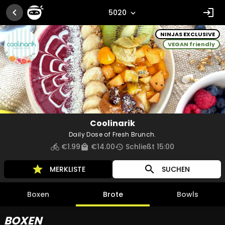
chevron_left
login
5020
expand_more
NINJAS EXCLUSIVE
VEGAN friendly
Coolinarik
Daily Dose of Fresh Brunch.
€1.99
€14.00
Schließt 15:00
directions_bike
local_mall
history
star
search
MERKLISTE
SUCHEN
Boxen
Brote
Bowls
BOXEN