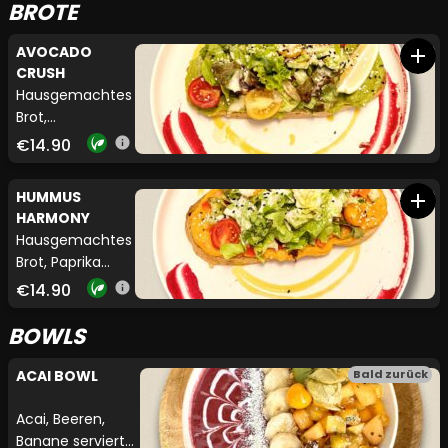
BROTE
AVOCADO
add
CRUSH
Hausgemachtes
Brot,
Avocadocreme,
€14.90
info
Tomate,
Salatmix,
HUMMUS
add
Zitronendressing,
HARMONY
Sesam
Hausgemachtes
Brot, Paprika
Hummus,
€14.90
info
Paprikamix,
Gurke, Tomate,
BOWLS
Salatmix,
Zitronendressing,
ACAI BOWL
Bald zurück
Sesam
Acai, Beeren,
Banane serviert