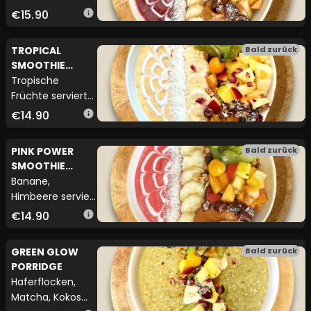
mit
€15.90
info
hausgemachtem
Granola, frischen
TROPICAL
Bald zurück
Früchten,
SMOOTHIE
Erdnussmus
BOWL
Tropische
(vegan möglich)
Früchte serviert
mit
€14.90
info
hausgemachtem
Granola, frischen
PINK POWER
Bald zurück
Früchten,
SMOOTHIE
Erdnussmus
BOWL
Banane,
(vegan möglich)
Himbeere serviert
mit
€14.90
info
hausgemachtem
Granola, frischen
GREEN GLOW
Bald zurück
Früchten,
PORRIDGE
Erdnussmus
Haferflocken,
(vegan möglich)
Matcha, Kokos