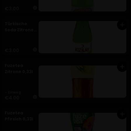
€3.00
info
Türkische
add
Soda Zitrone
0,2l
€3.00
info
Fuzetea
add
Zitrone 0,33l
- Einweg
€4.00
info
Fuzetea
add
Pfirsich 0,33l