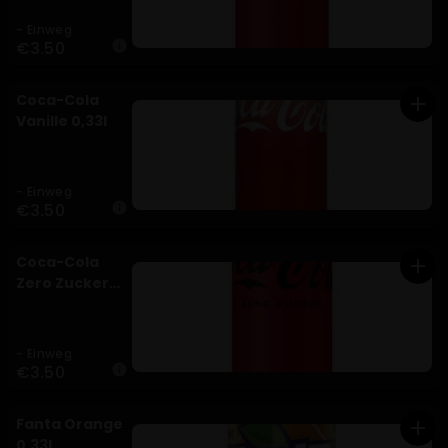
- Einweg
€3.50
info
Coca-Cola
add
Vanille 0,33l
- Einweg
€3.50
info
Coca-Cola
add
Zero Zucker
0,33l
- Einweg
€3.50
info
Fanta Orange
add
0,33l