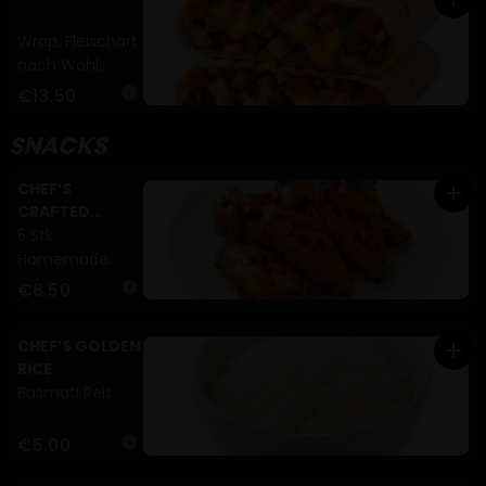
Petersilie (A)
Wrap, Fleischart
nach Wahl,
Cheddar,
€13.50
info
Zwiebeln,
Tomaten,
SNACKS
Petersilie (A,G)
CHEF’S
add
CRAFTED
WINGS
5 Stk.
Homemade
Chicken Wings
€8.50
info
(A,C)
CHEF’S GOLDEN
add
RICE
Basmati Reis
€5.00
info