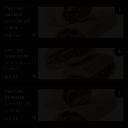
TANTUNI
add
ORGINAL
Wrap, Fleisch,
Zwiebeln,
Tomaten,
€10.50
info
Petersilie (A)
TANTUNI
add
SANDWICH
Sandwichbrot,
Fleisch,
Zwiebeln,
€11.00
info
Tomaten,
Petersilie (A)
TANTUNI
add
CHEDDAR
Wrap, Fleisch,
Cheddar,
Zwiebeln,
€11.50
info
Tomaten,