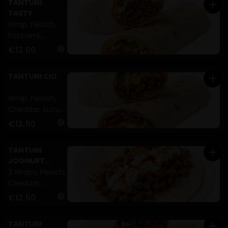
TANTUNI
add
TASTY
Wrap, Fleisch,
Pastrami,
Zwiebeln,
€12.00
info
Tomaten,
Petersilie
TANTUNI CIO
add
Cheddar oder
Fetakäse (A,G)
Wrap, Fleisch,
Cheddar, Sucuk,
Pastrami,
€12.50
info
Zwiebeln,
Tomaten,
TANTUNI
add
Petersilie (A,G)
JOGHURT
TELLER
3 Wraps, Fleisch,
Cheddar,
Zwiebeln,
€12.50
info
Tomaten,
Petersilie (A,G)
TANTUNI
add