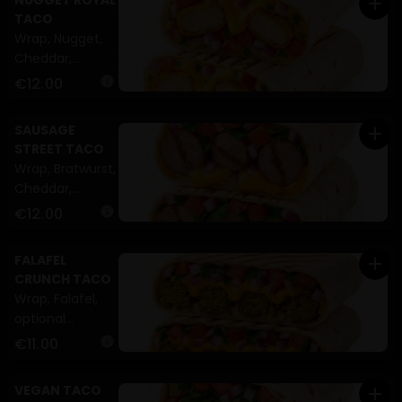
NUGGET ROYAL
add
Petersilie (A,G)
TACO
Wrap, Nugget,
Cheddar,
Zwiebeln,
€12.00
info
Tomaten,
Petersilie (A,G)
SAUSAGE
add
STREET TACO
Wrap, Bratwurst,
Cheddar,
Zwiebeln,
€12.00
info
Tomaten,
Petersilie (A,G)
FALAFEL
add
CRUNCH TACO
Wrap, Falafel,
optional
Cheddar,
€11.00
info
Zwiebeln,
Tomaten,
VEGAN TACO
add
Petersilie (A,G)