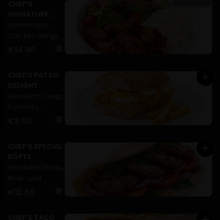
CHEF’S
Bald zurück
Tomaten,
SIGNATURE
Essiggurken
BOWL
Homemade
(A,G)
Chicken Wings,
special Salat,
€14.90
info
Reis (A,C)
CHEF’S PATSO
add
DELIGHT
Sandwich/Wrap,
Pommes,
gekochte Eier,
€9.50
info
Cheddar,
Mayonnaise
CHEF’S SPECIAL
add
(A,C,G)
KÖFTE
Sandwich/Wrap,
Rind- und
Lammfleisch,
€12.50
info
Zwiebeln,
Tomaten,
CHEF’S TACO
add