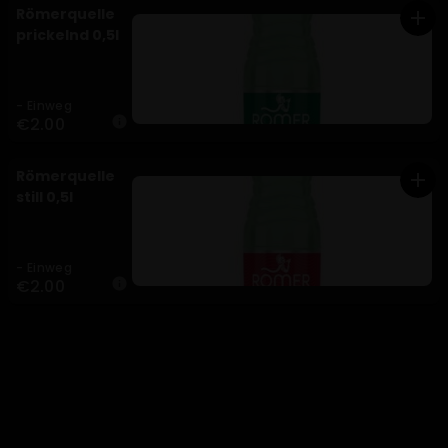
Römerquelle
add
prickelnd 0,5l
- Einweg
€2.00
info
Römerquelle
add
still 0,5l
- Einweg
€2.00
info