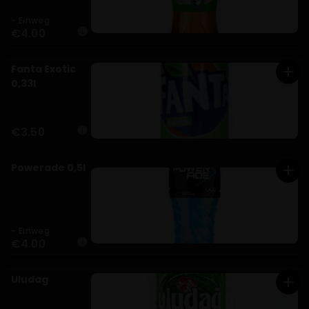
- Einweg
€4.00
info
Fanta Exotic
add
0,33l
€3.50
info
Powerade 0,5l
add
- Einweg
€4.00
info
Uludag
add