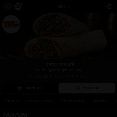
chevron_left
login
5020
expand_more
Tasty Tantuni
Salzburgs einziger Tantuni
€1.99
€14.00
Öffnet 11:30
directions_bike
local_mall
history
star
search
MERKLISTE
SUCHEN
Tantuni
French Tacos
Chefs Taste
Snacks
S
TANTUNI