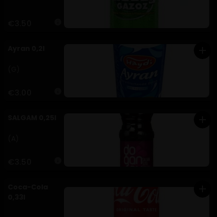
€3.50
info
Ayran 0,2l
add
(G)
€3.00
info
SALGAM 0,25l
add
(A)
€3.50
info
Coca-Cola
add
0,33l