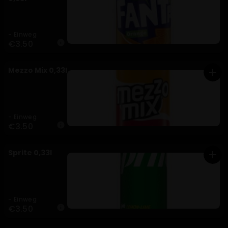
- Einweg
€3.50
info
Mezzo Mix 0,33l
add
- Einweg
€3.50
info
Sprite 0,33l
add
- Einweg
€3.50
info