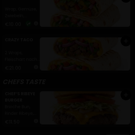
Wrap, Gemüse,
Zwiebeln,
Tomaten,
€10.00
info
Petersilie (A,G)
CRAZY TACO
add
2 Wraps,
Fleischart nach
Wunsch,
€21.00
info
Cheddar,
Zwiebeln,
CHEFS TASTE
Tomaten,
Petersilie (A,G)
CHEF‘S RIBEYE
add
BURGER
Brioche Bun,
Rinder Ribeye,
Schmelzkäse,
€11.50
info
Zwiebeln,
Eisbergsalat,