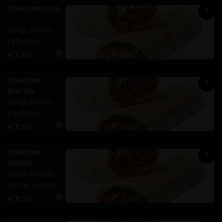
Petersilie (A)
TANTUNI FETA
add
Wrap, Fleisch,
Fetakäse,
Zwiebeln,
€11.50
info
Tomaten,
Petersilie (A)
TANTUNI
add
BACON
Wrap, Fleisch,
Pastrami,
Zwiebeln,
€11.50
info
Tomaten,
Petersilie (A)
TANTUNI
add
SUCUK
Wrap, Fleisch,
Sucuk, Zwiebeln,
Tomaten,
€11.50
info
Petersilie (A)