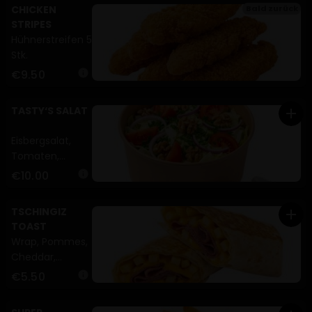
CHICKEN
Bald zurück
STRIPES
Hühnerstreifen 5
Stk.
€9.50
info
TASTY‘S SALAT
add
Eisbergsalat,
Tomaten,
Zwiebeln,
€10.00
info
Petersilie,
Walnuss, Sauce
TSCHINGIZ
add
nach Wahl (H)
TOAST
Wrap, Pommes,
Cheddar,
Pastrami
€5.50
info
(A,C,G)