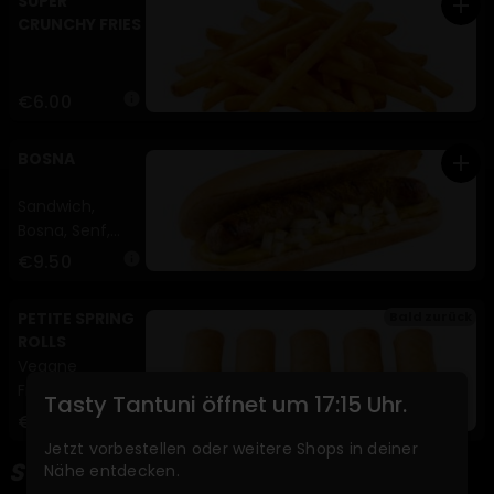
SUPER
add
CRUNCHY FRIES
€6.00
info
BOSNA
add
Sandwich,
Bosna, Senf,
Zwiebeln, Curry
€9.50
info
(A,M)
PETITE SPRING
Bald zurück
ROLLS
Vegane
Frühlingsrollen 5
Tasty Tantuni öffnet um 17:15 Uhr.
Stk.
€5.50
info
Jetzt vorbestellen oder weitere Shops in deiner
SWEET MOMENTS
Nähe entdecken.