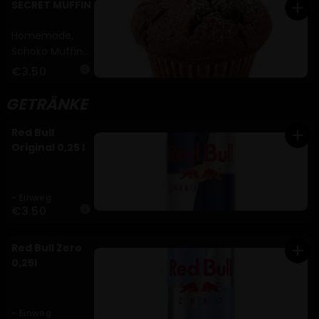
SECRET MUFFIN
add
Homemade,
Schoko Muffin
(A,C,G,H)
€3.50
info
GETRÄNKE
Red Bull
add
Original 0,25 l
- Einweg
€3.50
info
Red Bull Zero
add
0,25l
- Einweg