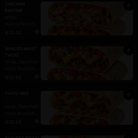
CHICKEN
add
Petersilie (A,G)
RAFFINE
Wrap,
Hühnerfleisch,
Cheddar,
€12.00
info
Zwiebeln,
Tomaten,
MINCED MEAT
add
Petersilie (A,G)
TACO
Wrap, Fleischart
nach Wunsch,
Cheddar,
€12.50
info
Zwiebeln,
Tomaten,
TACO-MIX
add
Petersilie (A,G)
Wrap, Fleischart
nach Wunsch,
Cheddar,
€12.50
info
Zwiebeln,
Tomaten,