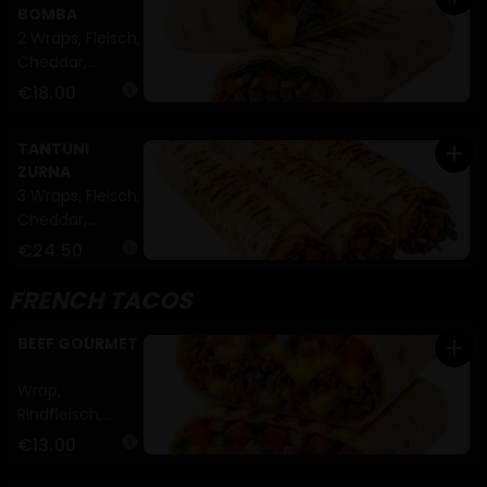
BOMBA
2 Wraps, Fleisch,
Cheddar,
Zwiebeln,
€18.00
info
Tomaten,
Petersilie (A,G)
TANTUNI
add
ZURNA
3 Wraps, Fleisch,
Cheddar,
Zwiebeln,
€24.50
info
Tomaten,
Petersilie (A,G)
FRENCH TACOS
BEEF GOURMET
add
Wrap,
Rindfleisch,
Cheddar,
€13.00
info
Zwiebeln,
Tomaten,