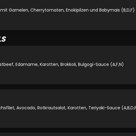
mit Garnelen, Cherrytomaten, Enokipilzen und Babymais (B,D,F)
LS
oastbeef, Edamame, Karotten, Brokkoli, Bulgogi-Sauce (A,F,N)
chsfilet, Avocado, Rotkrautsalat, Karotten, Teriyaki-Sauce (A,B,D,