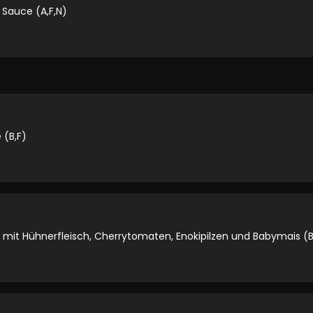
Sauce (A,F,N)
(B,F)
mit Hühnerfleisch, Cherrytomaten, Enokipilzen und Babymais (B