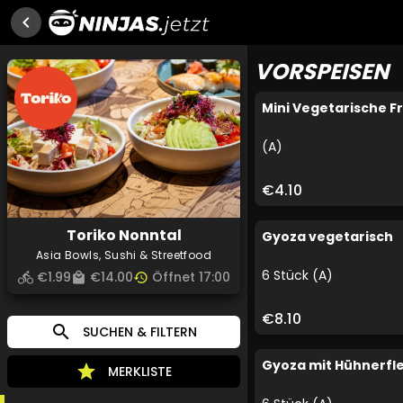
chevron_left
VORSPEISEN
Mini Vegetarische Fr
(A)
€4.10
Toriko Nonntal
Gyoza vegetarisch
Asia Bowls, Sushi & Streetfood
6 Stück (A)
€1.99
€14.00
Öffnet 17:00
directions_bike
local_mall
history
€8.10
search
SUCHEN & FILTERN
Gyoza mit Hühnerfle
star
MERKLISTE