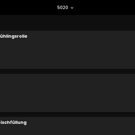
5020
expand_more
ühlingsrolle
ischfüllung