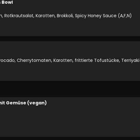
 Bowl
en, Rotkrautsalat, Karotten, Brokkoli, Spicy Honey Sauce (A,F,N)
ocado, Cherrytomaten, Karotten, frittierte Tofustücke, Terriyak
mit Gemüse (vegan)